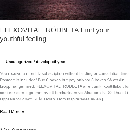
FLEXOVITAL+RÖDBETA Find your
youthful feeling
Uncategorized
/
developedbyme
You receive a monthly subscription without binding or cancelation time.
Postage is included! Buy 6 boxes but pay only for 5 boxes Så att din
kropp hänger med. FLEXOVITAL+RÖDBETA är ett unikt kosttillskott för
seniorer som togs fram av ett forskarteam vid Akademiska Sjukhuset i
Uppsala för drygt 14 år sedan. Dom inspirerades av en […]
Read More »
My