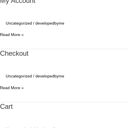
My Account
Account
Uncategorized
/
developedbyme
Read More »
Checkout
Checkout
Uncategorized
/
developedbyme
Read More »
Cart
Cart