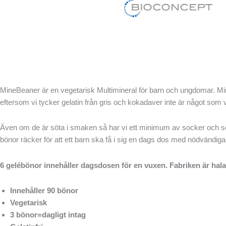
Hoppa
till
innehåll
MineBeaner är en vegetarisk Multimineral för barn och ungdomar. MineBe
eftersom vi tycker gelatin från gris och kokadaver inte är något som vi
Även om de är söta i smaken så har vi ett minimum av socker och s
bönor räcker för att ett barn ska få i sig en dags dos med nödvändiga
6 gelébönor innehåller dagsdosen för en vuxen. Fabriken är hala
Innehåller 90 bönor
Vegetarisk
3 bönor=dagligt intag